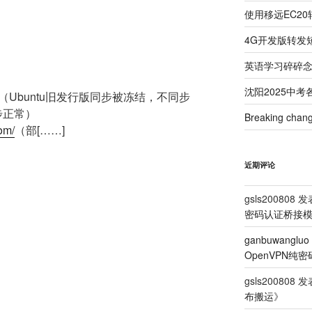
使用移远EC20
4G开发版转发
英语学习碎碎
沈阳2025中
（Ubuntu旧发行版同步被冻结，不同步
同步正常）
Breaking 
com/
（部[……]
近期评论
gsls200808
发
密码认证桥接
ganbuwangluo
OpenVPN纯
gsls200808
发
布搬运
》