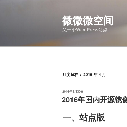
跳
至
微微微空间
内
容
又一个WordPress站点
月度归档：
2016 年 4 月
发
2016年4月30日
布
2016年国内开源镜
于
一、站点版