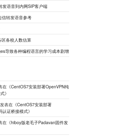
转发语音到内网SIP客户端
短信转发语音参考
念
考各区各校人数估算
changes导致各种编程语言的学习成本剧增
表在《
CentOS7安装部署OpenVPN纯
模式
》
发表在《
CentOS7安装部署
密码认证桥接模式
》
表在《
hiboy版老毛子Padavan固件发