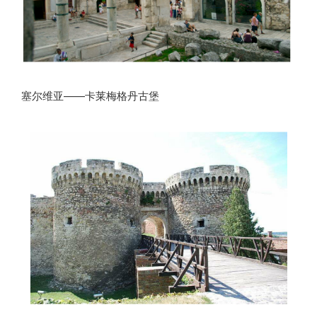
塞尔维亚——卡莱梅格丹古堡