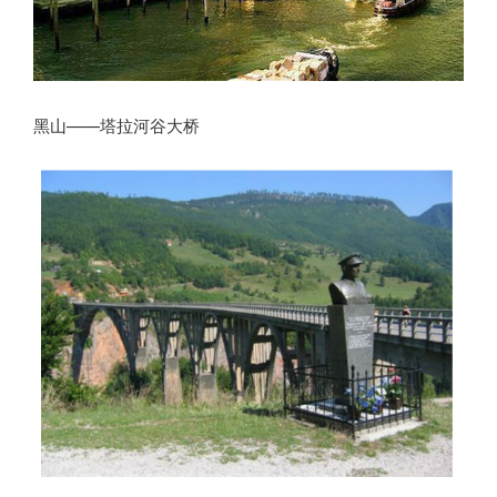
黑山——塔拉河谷大桥