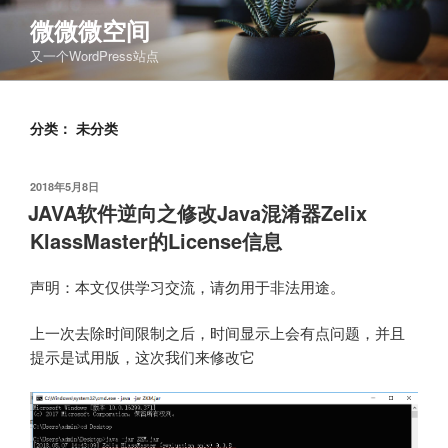
跳
微微微空间
至
又一个WordPress站点
内
容
分类：
未分类
发
2018年5月8日
布
JAVA软件逆向之修改Java混淆器Zelix
于
KlassMaster的License信息
声明：本文仅供学习交流，请勿用于非法用途。
上一次去除时间限制之后，时间显示上会有点问题，并且
提示是试用版，这次我们来修改它