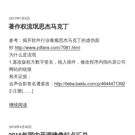
发
2017年7月5日
布
著作权流氓思杰马克丁
于
参考：揭开软件行业毒瘤思杰马克丁的虚伪面
纱
http://www.zdfans.com/7081.html
为什么是流氓
1.篡改版权方数字签名，植入插件，修改程序内指向原公司
网站的链接
相关证据：
会声会影签名遭篡改：
http://tieba.baidu.com/p/4644471392
2.注册[……]
继续阅读
发
2016年4月30日
布
2016年国内开源镜像站点汇总