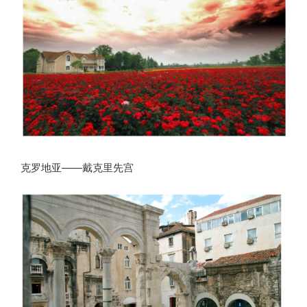
克罗地亚——戴克里先宫